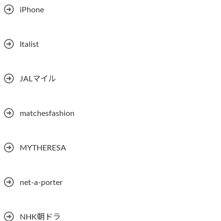
iPhone
Italist
JALマイル
matchesfashion
MYTHERESA
net-a-porter
NHK朝ドラ