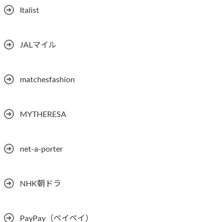
Italist
JALマイル
matchesfashion
MYTHERESA
net-a-porter
NHK朝ドラ
PayPay（ペイペイ）