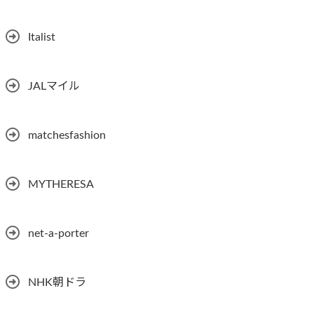
Italist
JALマイル
matchesfashion
MYTHERESA
net-a-porter
NHK朝ドラ