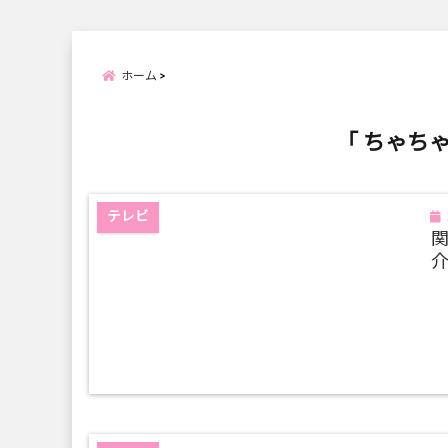
ホーム
「 ちゃち
テレビ
介