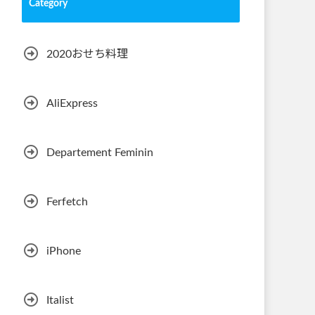
Category
2020おせち料理
AliExpress
Departement Feminin
Ferfetch
iPhone
Italist