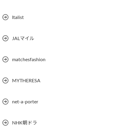
Italist
JALマイル
matchesfashion
MYTHERESA
net-a-porter
NHK朝ドラ