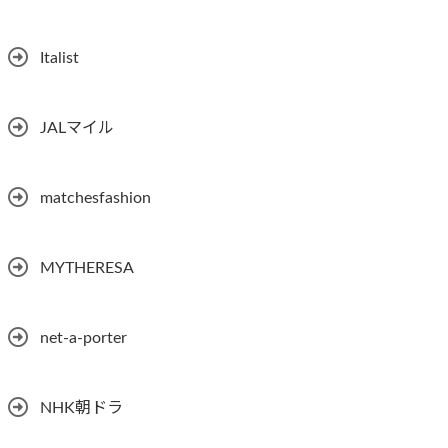
Italist
JALマイル
matchesfashion
MYTHERESA
net-a-porter
NHK朝ドラ