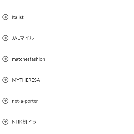
Italist
JALマイル
matchesfashion
MYTHERESA
net-a-porter
NHK朝ドラ