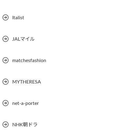
Italist
JALマイル
matchesfashion
MYTHERESA
net-a-porter
NHK朝ドラ