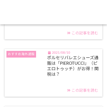
カネテツ「ほぼシリーズ」
ほぼうなぎ・ほぼホタテ・
ほぼエビフライの通販・お
取り寄せを紹介
この記事を読む
2021/08/10
おすすめ海外通販
ポルセリバレエシューズ通
販は「PIEROTUCCI」（ピ
エロトゥッチ）がお得！関
税は？
この記事を読む