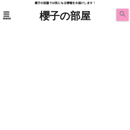
櫻子の部屋では気になる情報をお届けします！
櫻子の部屋
menu
Articles
記事一覧 -
-
2021/09/01
スイーツ・お土産
自宅で簡単ブラックタピオ
sweets, gift
カドリンクの作り方！おす
すめ通販や業務スーパーに
も！
この記事を読む
2021/08/17
テレビ