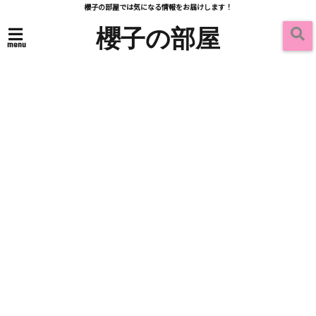
櫻子の部屋では気になる情報をお届けします！
櫻子の部屋
menu
Articles
記事一覧 -
-
2024/06/23
iPhone
iPhoneのiOSをアップデー
トしないとどうなる？徹底
解説
この記事を読む
2024/06/23
iPhone