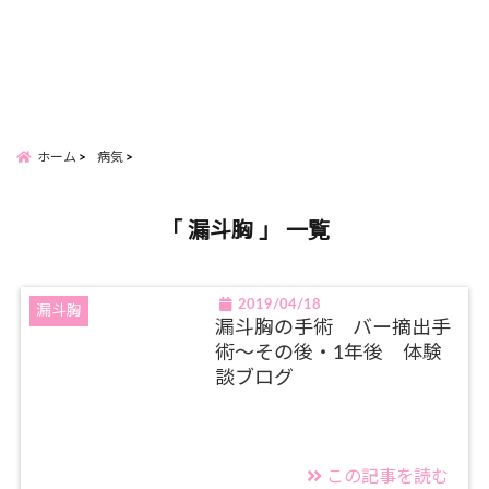
ホーム
病気
「 漏斗胸 」 一覧
2019/04/18
漏斗胸
漏斗胸の手術 バー摘出手
術～その後・1年後 体験
談ブログ
この記事を読む