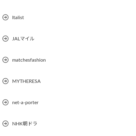
Italist
JALマイル
matchesfashion
MYTHERESA
net-a-porter
NHK朝ドラ