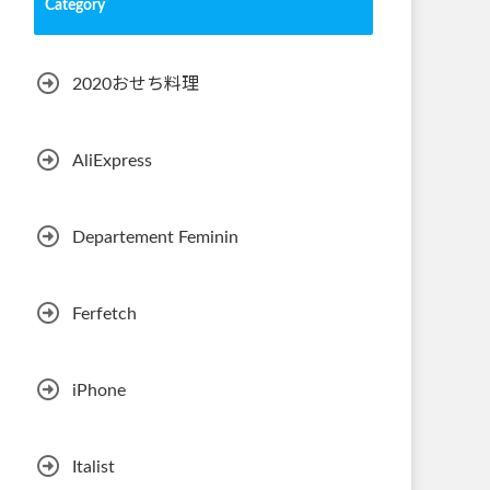
Category
2020おせち料理
AliExpress
Departement Feminin
Ferfetch
iPhone
Italist