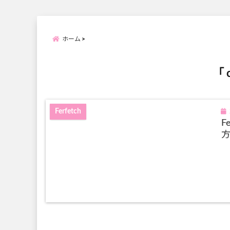
ホーム
「 
Ferfetch
F
方