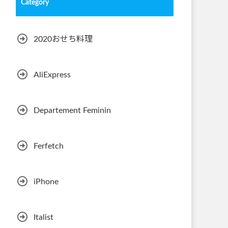
Category
2020おせち料理
AliExpress
Departement Feminin
Ferfetch
iPhone
Italist