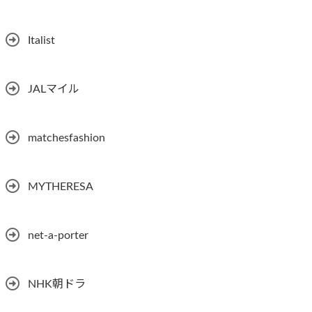
Italist
JALマイル
matchesfashion
MYTHERESA
net-a-porter
NHK朝ドラ