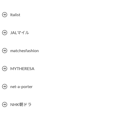
Italist
JALマイル
matchesfashion
MYTHERESA
net-a-porter
NHK朝ドラ