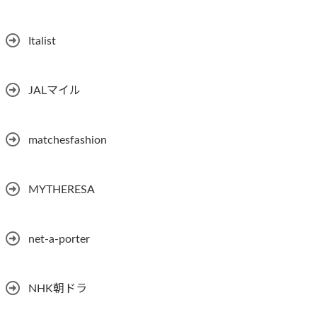
Italist
JALマイル
matchesfashion
MYTHERESA
net-a-porter
NHK朝ドラ