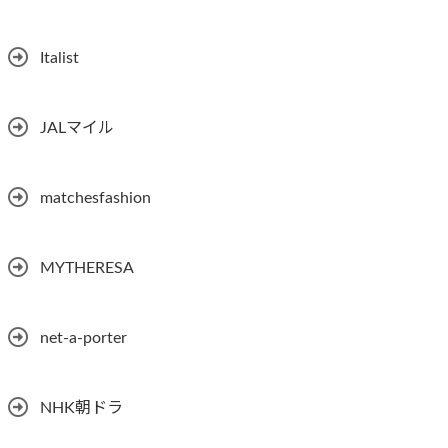
Italist
JALマイル
matchesfashion
MYTHERESA
net-a-porter
NHK朝ドラ