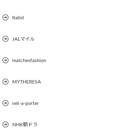
Italist
JALマイル
matchesfashion
MYTHERESA
net-a-porter
NHK朝ドラ