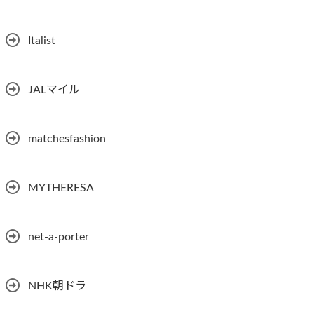
Italist
JALマイル
matchesfashion
MYTHERESA
net-a-porter
NHK朝ドラ