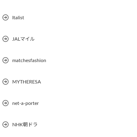
Italist
JALマイル
matchesfashion
MYTHERESA
net-a-porter
NHK朝ドラ