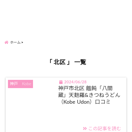
ホーム
「 北区 」 一覧
2024/06/28
神戸 Kobe
神戸市北区 饂飩「八間
蔵」天麩羅&きつねうどん
（Kobe Udon）口コミ
この記事を読む