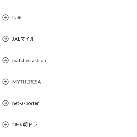
Italist
JALマイル
matchesfashion
MYTHERESA
net-a-porter
NHK朝ドラ