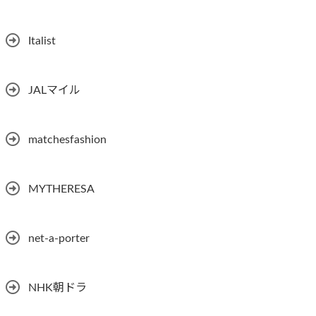
Italist
JALマイル
matchesfashion
MYTHERESA
net-a-porter
NHK朝ドラ