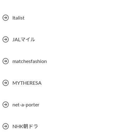
Italist
JALマイル
matchesfashion
MYTHERESA
net-a-porter
NHK朝ドラ