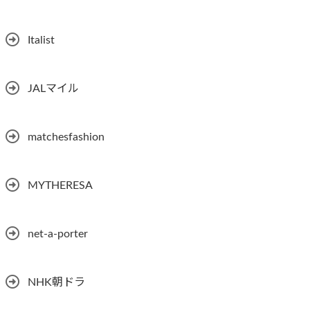
Italist
JALマイル
matchesfashion
MYTHERESA
net-a-porter
NHK朝ドラ