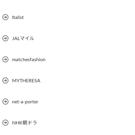
Italist
JALマイル
matchesfashion
MYTHERESA
net-a-porter
NHK朝ドラ