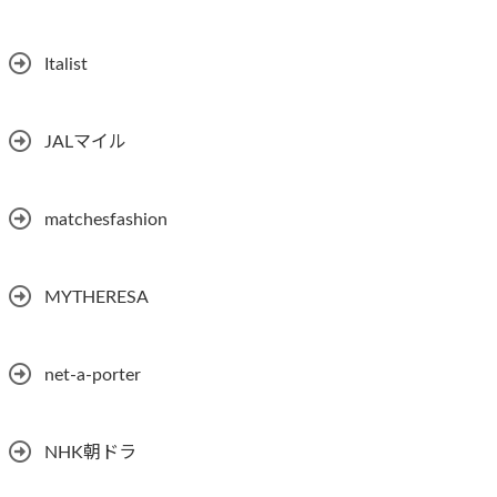
Italist
JALマイル
matchesfashion
MYTHERESA
net-a-porter
NHK朝ドラ