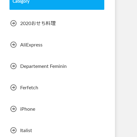
Category
2020おせち料理
AliExpress
Departement Feminin
Ferfetch
iPhone
Italist