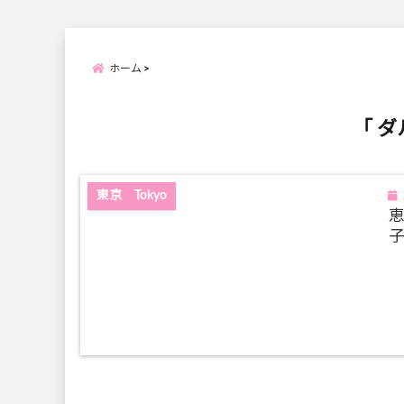
ホーム
「 ダ
東京 Tokyo
子