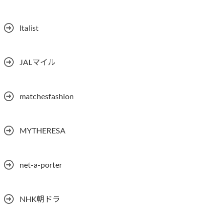
Italist
JALマイル
matchesfashion
MYTHERESA
net-a-porter
NHK朝ドラ