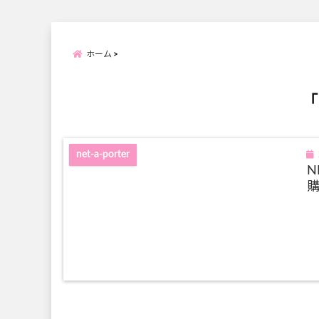
ホーム
「
net-a-porter
N
購