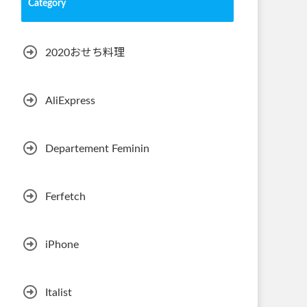
Category
2020おせち料理
AliExpress
Departement Feminin
Ferfetch
iPhone
Italist