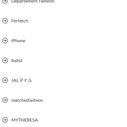
Departement Feminin
Ferfetch
iPhone
Italist
JALマイル
matchesfashion
MYTHERESA