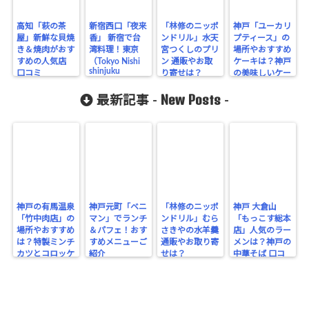
高知「萩の茶
新宿西口「夜来
「林修のニッポ
神戸「ユーカリ
屋」新鮮な貝焼
香」 新宿で台
ンドリル」水天
プティース」の
き＆焼肉がおす
湾料理！東京
宮つくしのプリ
場所やおすすめ
すめの人気店
（Tokyo Nishi
ン 通販やお取
ケーキは？神戸
shinjuku
口コミ
り寄せは？
の美味しいケー
Taiwanese
キといえばこ
cuisine）口コミ
New Posts
こ！
最新記事 -
-
神戸の有馬温泉
神戸元町「ベニ
「林修のニッポ
神戸 大倉山
「竹中肉店」の
マン」でランチ
ンドリル」むら
「もっこす総本
場所やおすすめ
＆パフェ！おす
さきやの水羊羹
店」人気のラー
は？特製ミンチ
すめメニューご
通販やお取り寄
メンは？神戸の
カツとコロッケ
紹介
せは？
中華そば 口コ
＆ てっぽう水！
ミ