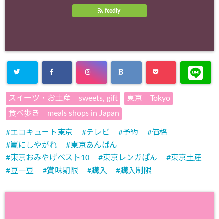
feedly
スイーツ・お土産 sweets, gift
東京 Tokyo
食べ歩き meals shops in Japan
エコキュート東京
テレビ
予約
価格
嵐にしやがれ
東京あんぱん
東京おみやげベスト10
東京レンガぱん
東京土産
豆一豆
賞味期限
購入
購入制限